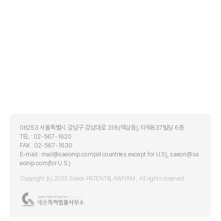
06253 서울특별시 강남구 강남대로 318(역삼동), 타워837빌딩 6층
TEL : 02-567-1620
FAX : 02-567-1630
E-mail : mail@saeonip.com(all countries except for U.S), saeon@sa
eonip.com(for U.S.)
Copyright (c) 2025 Saeon PATENT&LAWFIRM., All rights reserved