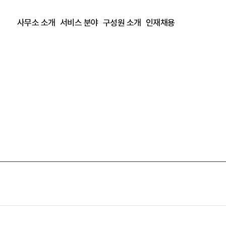
사무소 소개
서비스 분야
구성원 소개
인재채용
사무소 개요
출원심사등록
복리후생
공유가치
심판소송감정
채용공고
연혁
특허조사분석
위치 및 연락처